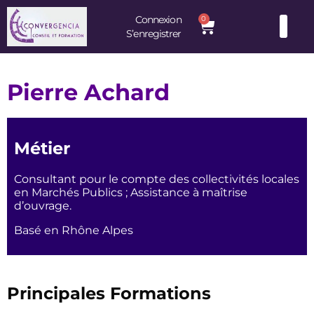
contenu
principal
Connexion
0
S’enregistrer
Consultants et Formateurs : une équipe d’experts à votre service
Pierre Achard
Métier
Consultant pour le compte des collectivités locales
en Marchés Publics ; Assistance à maîtrise
d’ouvrage.
Basé en Rhône Alpes
Principales Formations