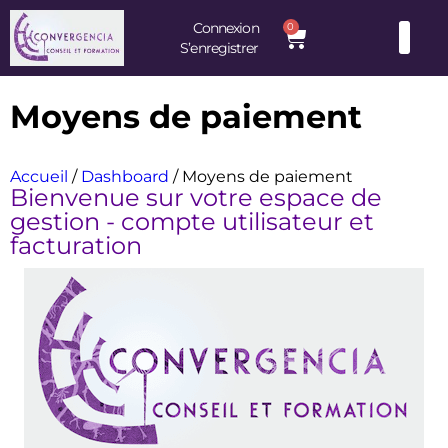
contenu
principal
Connexion
0
S’enregistrer
Consultants et Formateurs : une équipe d’experts à votre service
Moyens de paiement
Accueil
/
Dashboard
/ Moyens de paiement
Bienvenue sur votre espace de
gestion - compte utilisateur et
facturation