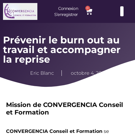
Connexion
0
S’enregistrer
Consultants et Formateurs : une équipe d’experts à votre service
Prévenir le burn out au
travail et accompagner
la reprise
Eric Blanc
octobre 4, 2021
Mission de CONVERGENCIA Conseil
et Formation
CONVERGENCIA Conseil et Formation
se