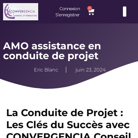
Connexion
0
S’enregistrer
Consultants et Formateurs : une équipe d’experts à votre service
AMO assistance en
conduite de projet
Eric Blanc
juin 23, 2024
La Conduite de Projet :
Les Clés du Succès avec
CONVERGENCIA Conseil