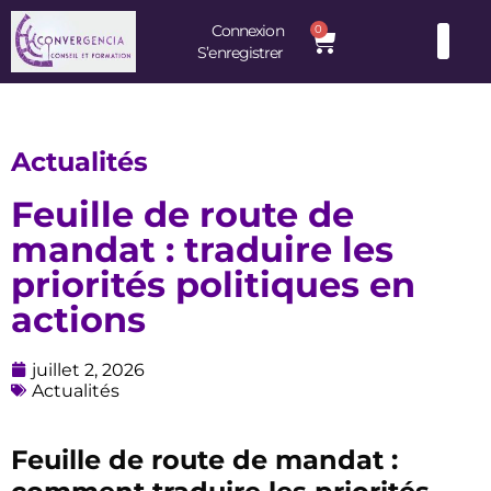
Connexion
0
S’enregistrer
Consultants et Formateurs : une équipe d’experts à votre service
Actualités
Feuille de route de
mandat : traduire les
priorités politiques en
actions
juillet 2, 2026
Actualités
Feuille de route de mandat :