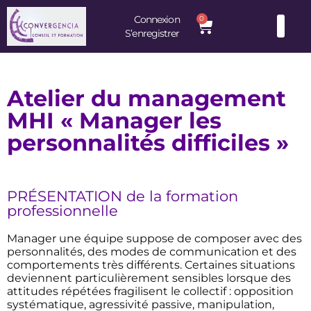
Connexion
0
S’enregistrer
Consultants et Formateurs : une équipe d’experts à votre service
Atelier du management
MHI « Manager les
personnalités difficiles »
PRÉSENTATION de la formation
professionnelle
Manager une équipe suppose de composer avec des
personnalités, des modes de communication et des
comportements très différents. Certaines situations
deviennent particulièrement sensibles lorsque des
attitudes répétées fragilisent le collectif : opposition
systématique, agressivité passive, manipulation,