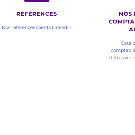
RÉFÉRENCES
NOS 
COMPTAB
Nos références clients Linkedin
A
Catal
comptabilit
Retrouvez n
et de Conseil - Prestations de service
Organisme de
eil en Stratégie et Gouvernance
Le centre de f
seil en Organisation et Management
CONVERGENCIA
seil en Ressources humaines & Capital
Témoignages, 