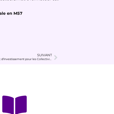
cale en M57
SUIVANT
🎉 Trois Nouveaux Experts en Budget de Fonctionnement et d’Investissement pour les Collectivités Locales 🎓