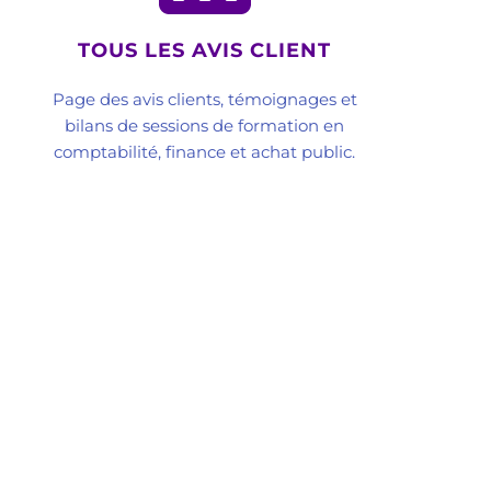
TOUS LES AVIS CLIENT
Page des avis clients, témoignages et
bilans de sessions de formation en
comptabilité, finance et achat public.
Convergencia Conseil et Formation
Cabin
Cabinet de Conseil en Management
Cons
Cabinet Conseil en Organisation : Expertise et
Con
Transformation | CONVERGENCIA Conseil et
Con