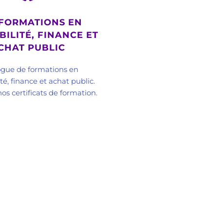
FORMATIONS EN
ILITÉ, FINANCE ET
CHAT PUBLIC
ogue de formations en
é, finance et achat public.
os certificats de formation.
 formation professionnelle
ormation professionnelle
 Conseil et Formation
Avis Clients & Références de