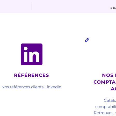
🎉 Fé
RÉFÉRENCES
NOS 
COMPTAB
Nos références clients Linkedin
A
Catal
comptabilit
Retrouvez n