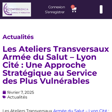
Connexion
0
S’enregistrer
Consultants et Formateurs : une équipe d’experts à votre service
Actualités
Les Ateliers Transversaux
Armée du Salut – Lyon
Cité : Une Approche
Stratégique au Service
des Plus Vulnérables
février 7, 2025
Actualités
Les Ateliers Transversaux
Armée du Salut – Lyon Cité
: