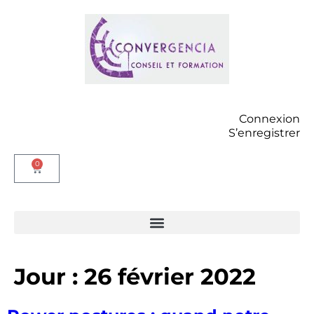
contenu
principal
Connexion
S’enregistrer
0
Consultants et Formateurs : une équipe d’experts à votre service
Jour :
26 février 2022