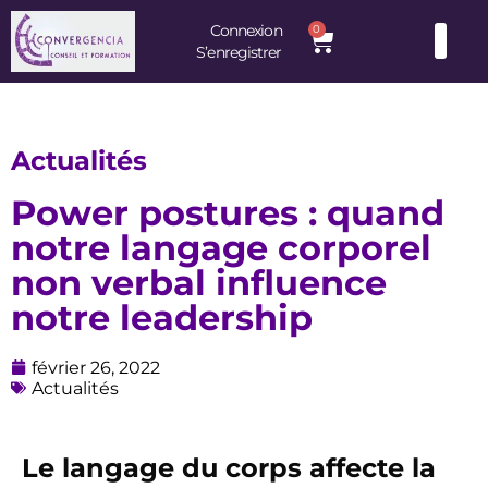
Connexion
0
S’enregistrer
Consultants et Formateurs : une équipe d’experts à votre service
Actualités
Power postures : quand
notre langage corporel
non verbal influence
notre leadership
février 26, 2022
Actualités
Le langage du corps affecte la