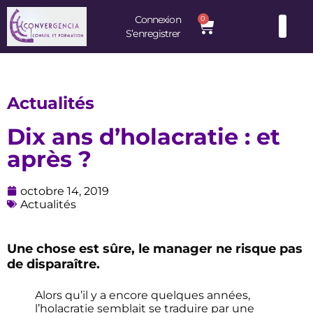
Connexion
0
S’enregistrer
Consultants et Formateurs : une équipe d’experts à votre service
Actualités
Dix ans d’holacratie : et
après ?
octobre 14, 2019
Actualités
Une chose est sûre, le manager ne risque pas
de disparaître.
Alors qu’il y a encore quelques années,
l’holacratie semblait se traduire par une