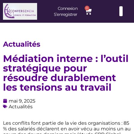
Connexion
0
S’enregistrer
Consultants et Formateurs : une équipe d’experts à votre service
Actualités
Médiation interne : l’outil
stratégique pour
résoudre durablement
les tensions au travail
mai 9, 2025
Actualités
Les conflits font partie de la vie des organisations : 85
% des salariés déclarent en avoir vécu au moins un au