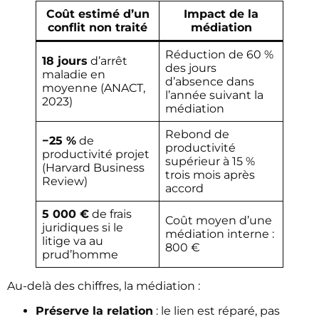
Coût estimé d’un
Impact de la
conflit non traité
médiation
Réduction de 60 %
18 jours
d’arrêt
des jours
maladie en
d’absence dans
moyenne (ANACT,
l’année suivant la
2023)
médiation
Rebond de
−25 %
de
productivité
productivité projet
supérieur à 15 %
(Harvard Business
trois mois après
Review)
accord
5 000 €
de frais
Coût moyen d’une
juridiques si le
médiation interne :
litige va au
800 €
prud’homme
Au-delà des chiffres, la médiation :
Préserve la relation
: le lien est réparé, pas