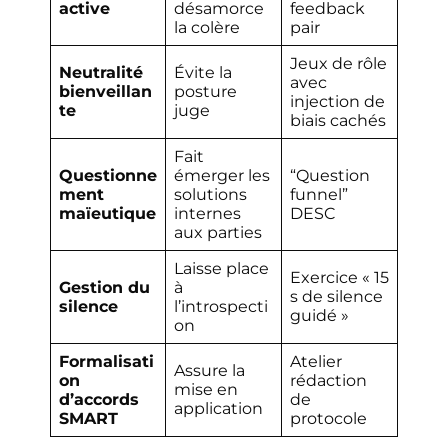
active
désamorce
feedback
la colère
pair
Jeux de rôle
Neutralité
Évite la
avec
bienveillan
posture
injection de
te
juge
biais cachés
Fait
Questionne
émerger les
“Question
ment
solutions
funnel”
maïeutique
internes
DESC
aux parties
Laisse place
Exercice « 15
Gestion du
à
s de silence
silence
l’introspecti
guidé »
on
Formalisati
Atelier
Assure la
on
rédaction
mise en
d’accords
de
application
SMART
protocole