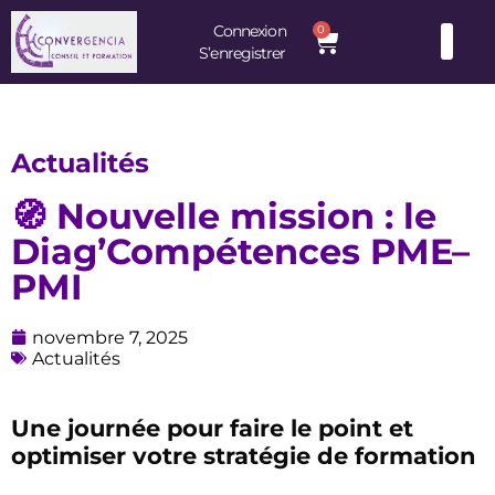
Connexion
0
S’enregistrer
Consultants et Formateurs : une équipe d’experts à votre service
Actualités
🧭 Nouvelle mission : le
Diag’Compétences PME–
PMI
novembre 7, 2025
Actualités
Une journée pour faire le point et
optimiser votre stratégie de formation