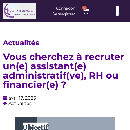
Connexion
0
S’enregistrer
Consultants et Formateurs : une équipe d’experts à votre service
Actualités
Vous cherchez à recruter
un(e) assistant(e)
administratif(ve), RH ou
financier(e) ?
avril 17, 2025
Actualités