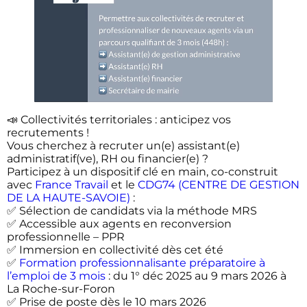
📣 Collectivités territoriales : anticipez vos
recrutements !
Vous cherchez à recruter un(e) assistant(e)
administratif(ve), RH ou financier(e) ?
Participez à un dispositif clé en main, co-construit
avec
France Travail
et le
CDG74 (CENTRE DE GESTION
DE LA HAUTE-SAVOIE)
:
✅ Sélection de candidats via la méthode MRS
✅ Accessible aux agents en reconversion
professionnelle – PPR
✅ Immersion en collectivité dès cet été
✅
Formation professionnalisante préparatoire à
l’emploi de 3 mois
: du 1° déc 2025 au 9 mars 2026 à
La Roche-sur-Foron
✅ Prise de poste dès le 10 mars 2026